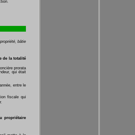
ction.
ropriété, bâtie
 de la totalité
foncière prorata
deur, qui était
’année, entre le
ion fiscale qui
r.
 propriétaire