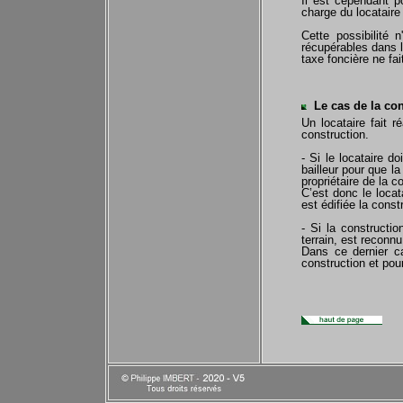
Il est cependant p
charge du locataire
Cette possibilité 
récupérables dans l
taxe foncière ne fai
Le cas de la cons
Un locataire fait r
construction.
- Si le locataire d
bailleur pour que la
propriétaire de la c
C’est donc le locat
est édifiée la const
- Si la construction
terrain, est reconnu
Dans ce dernier ca
construction et pour