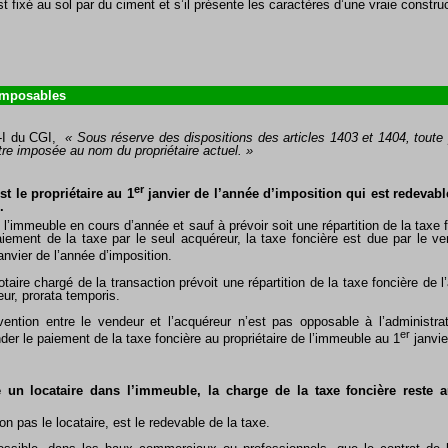
st fixé au sol par du ciment et s’il présente les caractères d’une vraie constru
mposables
0-I du CGI,
« Sous réserve des dispositions des articles 1403 et 1404, toute p
être imposée au nom du propriétaire actuel. »
er
t le propriétaire au 1
janvier de l’année d’imposition qui est redevable
.
l’immeuble en cours d’année et sauf à prévoir soit une répartition de la taxe 
aiement de la taxe par le seul acquéreur, la taxe foncière est due par le ven
anvier de l’année d’imposition.
taire chargé de la transaction prévoit une répartition de la taxe foncière de l
eur, prorata temporis.
ention entre le vendeur et l’acquéreur n’est pas opposable à l’administrat
er
er le paiement de la taxe foncière au propriétaire de l’immeuble au 1
janvie
n locataire dans l’immeuble, la charge de la taxe foncière reste au
non pas le locataire, est le redevable de la taxe.