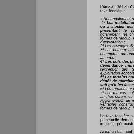
L’article 1381 du C
taxe foncière :
« Sont également so
1º
Les installati
ou à stocker des
présentant le ca
notamment, les che
formes de radoub, 
d'exploitation ;
2º Les ouvrages d'a
3º Les bateaux util
commerce ou l'ind
amarres ;
4º Les sols des bâ
dépendance indi
l'exception des 
exploitation agricole
5º Les terrains n
dépôt de marchan
soit qu'il les fass
6º Les terrains sur 
7º Les terrains, cu
affiches-écrans ou 
agglomération de m
véritables constru
formes de radoub, l
La taxe foncière su
perpétuelle demeure
implique qu’il exis
Ainsi, un bâtiment 