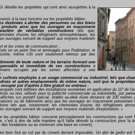
GI détaille les propriétés qui sont
ainsi assujetties à la
umis à la taxe foncière sur les propriétés bâties :
ons destinées à abriter des personnes ou des biens
 produits ainsi que les ouvrages en maçonnerie
ractère de véritables constructions
tels que,
minées d'usine, les réfrigérants atmosphériques, les
les ouvrages servant de support aux moyens matériels
rt et les voies de communication ;
isés en un point fixe et aménagés pour l'habitation, le
ustrie, même s'ils sont seulement retenus par des
timents de toute nature et les terrains formant une
spensable et immédiate de ces constructions
à
terrains occupés par les serres affectées à une
 ;
on cultivés employés à un usage commercial ou industriel, tels que chant
dises et autres emplacements de même nature, soit que le propriétair
e occuper par d'autres à titre gratuit ou onéreux
;
lesquels sont édifiées des installations exonérées en application du 11º de l'ar
ltivés ou non, utilisés pour la publicité commerciale ou industrielle, par pan
affiches sur portatif spécial, établis au-delà d'une distance de 100 mètres 
aisons ou de bâtiments ainsi que les ouvrages en maçonnerie présentant l
ctions tels que, notamment, les cheminées d'usine, les réfrigérants atmos
es ouvrages servant de support aux moyens matériels d'exploitation. »
r les propriétés bâties concerne principalement les constructions qui sont 
, c’est à dire de telle manière qu’il faille démolir la construction pour la d
te des fondations ou au minimum une base en ciment).
en bois fixé au sol par du ciment devient imposable. Un abri de jardin est 