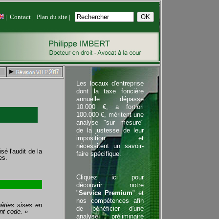
|
Contact
|
Plan du site
|
Les locaux d'entreprise
dont la taxe foncière
annuelle dépasse
10.000 €, a fortiori
100.000 €, méritent une
analyse "sur mesure"
de la justesse de leur
imposition et
nécessitent un savoir-
sé l'audit de la
faire spécifique.
es.
Cliquez ici pour
découvrir notre
"
Service Premium
" et
nos compétences afin
bâties sises en
de bénéficier d'une
nt code. »
analyse préliminaire