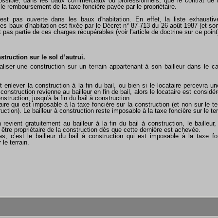
ossible, dans les baux commerciaux ou professionnels, que le contrat de b
 le remboursement de la taxe foncière payée par le propriétaire.
n'est pas ouverte dans les baux d'habitation. En effet, la liste exhausti
es baux d'habitation est fixée par le Décret n° 87-713 du 26 août 1987 (et son
t pas partie de ces charges récupérables (voir l'article de doctrine sur ce point
truction sur le sol d’autrui.
éaliser une construction sur un terrain appartenant à son bailleur dans le ca
oit enlever la construction à la fin du bail, ou bien si le locataire percevra 
 construction revienne au bailleur en fin de bail, alors le locataire est consi
onstruction, jusqu'à la fin du bail à construction.
aire qui est imposable à la taxe foncière sur la construction (et non sur le te
ruction). Le bailleur à construction reste imposable à la taxe foncière sur le ter
 revient gratuitement au bailleur à la fin du bail à construction, le bailleur,
 être propriétaire de la construction dès que cette dernière est achevée.
s, c’est le bailleur du bail à construction qui est imposable à la taxe fo
 le terrain.