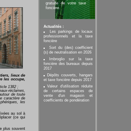
gratuite de votre taxe
foncière.
Actualités :
Les parkings de locaux
professionnels et la taxe
foncière
Sort du (des) coefficient
(s) de neutralisation en 2026
Imbroglio sur la taxe
foncière des bureaux depuis
2017
Dépôts couverts, hangars
iers, lieux de
e les occupe,
et taxe foncière depuis 2017
Valeur d'utilisation réduite
ticle 1382 ;
neaux-réclames,
de certains espaces de
autour de toute
vente d'un magasin et
e caractère de
coefficients de pondération
phériques, les
fixées au sol à
éplacer (ce qui
le plus souvent