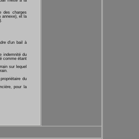
ail mette à la
ve des charges
 annexe), et la
).
dre d'un bail à
une indemnité du
déré comme étant
rrain sur lequel
rain.
 propriétaire du
ncière, pour la