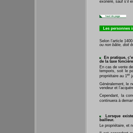
exonéré, sauf s’il e
Les personnes i
Selon l’article 140
ou non bâtie, doit 
En pratique, c’es
de la taxe foncière
En cas de vente de 
temporis, soit le p
er
propriétaire au 1
j
Généralement, le no
vendeur et l’acquér
Cependant, la conv
continuera à demand
Lorsque existe u
bailleur.
Le propriétaire, et 